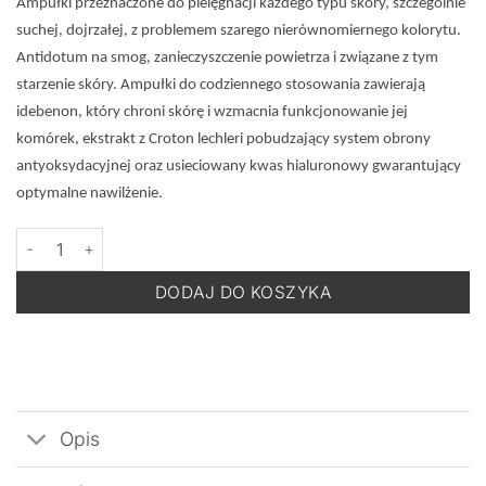
Ampułki przeznaczone do pielęgnacji każdego typu skóry, szczególnie
suchej, dojrzałej, z problemem szarego nierównomiernego kolorytu.
Antidotum na smog, zanieczyszczenie powietrza i związane z tym
starzenie skóry. Ampułki do codziennego stosowania zawierają
idebenon, który chroni skórę i wzmacnia funkcjonowanie jej
komórek, ekstrakt z Croton lechleri pobudzający system obrony
antyoksydacyjnej oraz usieciowany kwas hialuronowy gwarantujący
optymalne nawilżenie.
ilość MESOESTETIC Ampułki Pollution Defense - Ampułki Poprawi
DODAJ DO KOSZYKA
Opis