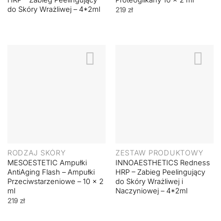
HRP – Zabieg Peelingujący
Proteoglikany 10 x 2 ml
do Skóry Wrażliwej – 4*2ml
219
zł
RODZAJ SKÓRY
ZESTAW PRODUKTOWY
MESOESTETIC Ampułki
INNOAESTHETICS Redness
AntiAging Flash – Ampułki
HRP – Zabieg Peelingujący
Przeciwstarzeniowe – 10 x 2
do Skóry Wrażliwej i
ml
Naczyniowej – 4*2ml
219
zł