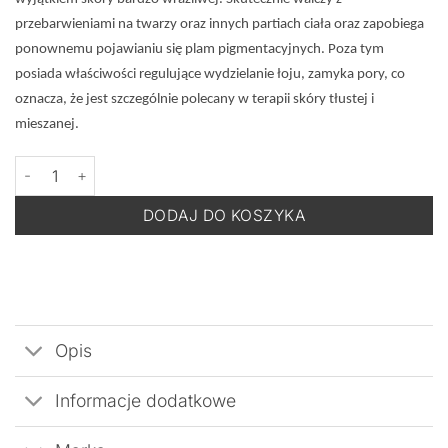
przebarwieniami na twarzy oraz innych partiach ciała oraz zapobiega
ponownemu pojawianiu się plam pigmentacyjnych. Poza tym
posiada właściwości regulujące wydzielanie łoju, zamyka pory, co
oznacza, że jest szczególnie polecany w terapii skóry tłustej i
mieszanej.
ilość MESOESTETIC Cosmelan 2 - Krem na Przebarwienia - 30 g
DODAJ DO KOSZYKA
Opis
Informacje dodatkowe