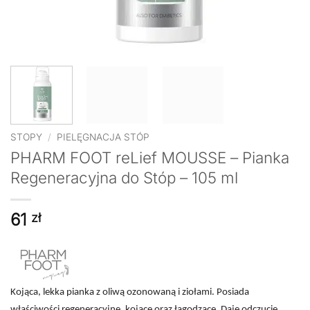
STOPY
/
PIELĘGNACJA STÓP
PHARM FOOT reLief MOUSSE – Pianka
Regeneracyjna do Stóp – 105 ml
61
zł
Kojąca, lekka pianka z oliwą ozonowaną i ziołami. Posiada
właściwości regeneracyjne, kojące oraz łagodzące. Daje odczucie