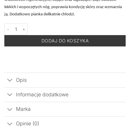
lekkich i wypoczętych nóg, poprawia kondycję skóry oraz wzmacnia
ją. Dodatkowo pianka delikatnie chłodzi.
ilość PHARM FOOT reLief MOUSSE - Pianka Regeneracyjna do St
DODAJ DO KOSZYKA
Opis
Informacje dodatkowe
Marka
Opinie (0)