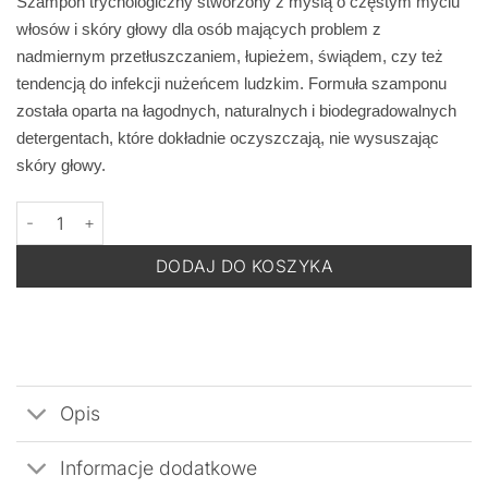
Szampon trychologiczny stworzony z myślą o częstym myciu
włosów i skóry głowy dla osób mających problem z
nadmiernym przetłuszczaniem, łupieżem, świądem, czy też
tendencją do infekcji nużeńcem ludzkim. Formuła szamponu
została oparta na łagodnych, naturalnych i biodegradowalnych
detergentach, które dokładnie oczyszczają, nie wysuszając
skóry głowy.
ilość BACK TO COMFORT PYRETRIN-D TRYCHO - Trychologiczn
DODAJ DO KOSZYKA
Opis
Informacje dodatkowe