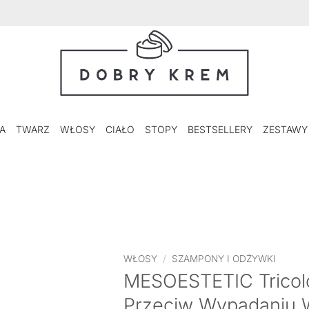
A
TWARZ
WŁOSY
CIAŁO
STOPY
BESTSELLERY
ZESTAWY
WŁOSY
/
SZAMPONY I ODŻYWKI
MESOESTETIC Tricol
Przeciw Wypadaniu 