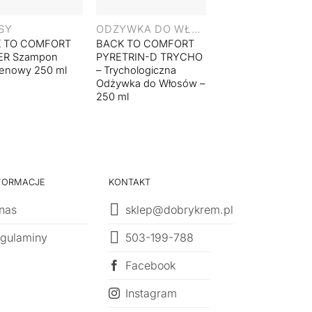
+
SY
ODŻYWKA DO WŁOSÓW
 TO COMFORT
BACK TO COMFORT
DERMOMEDICA
ER Szampon
PYRETRIN-D TRYCHO
Clarifying Azelaic
genowy 250 ml
– Trychologiczna
Shampoo 300 ml
Odżywka do Włosów –
250 ml
FORMACJE
KONTAKT
nas
sklep@dobrykrem.pl
503-199-788
gulaminy
Facebook
Instagram