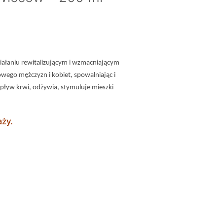
łaniu rewitalizującym i wzmacniającym
wego mężczyzn i kobiet, spowalniając i
ływ krwi, odżywia, stymuluje mieszki
aży.