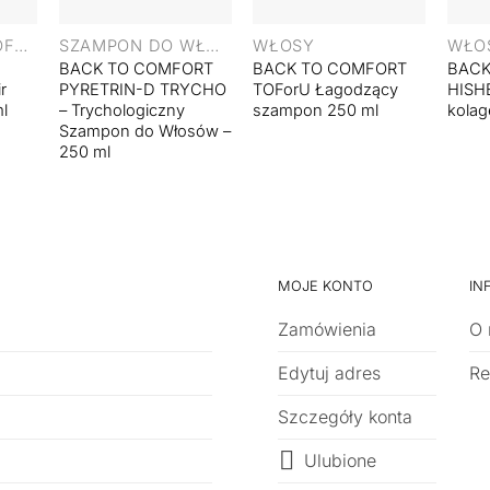
PRODUKT WYCOFANY
SZAMPON DO WŁOSÓW
WŁOSY
WŁO
BACK TO COMFORT
BACK TO COMFORT
BACK
r
PYRETRIN-D TRYCHO
TOForU Łagodzący
HISH
ml
– Trychologiczny
szampon 250 ml
kola
Szampon do Włosów –
250 ml
MOJE KONTO
IN
Zamówienia
O 
Edytuj adres
Re
Szczegóły konta
Ulubione