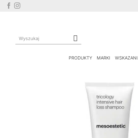
Przewiń
do
zawartości
Szukaj:
PRODUKTY
MARKI
WSKAZANI