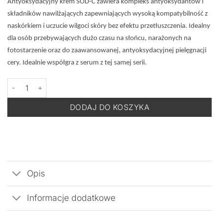
Antyoksydacyjny krem SOD-C zawiera kompleks antyoksydantów i
składników nawilżających zapewniających wysoką kompatybilność z
naskórkiem i uczucie wilgoci skóry bez efektu przetłuszczenia. Idealny
dla osób przebywających dużo czasu na słońcu, narażonych na
fotostarzenie oraz do zaawansowanej, antyoksydacyjnej pielęgnacji
cery. Idealnie współgra z serum z tej samej serii.
ilość BACK TO COMFORT SOD-C - Antyoksydacyjny Krem Nawilża
DODAJ DO KOSZYKA
Opis
Informacje dodatkowe