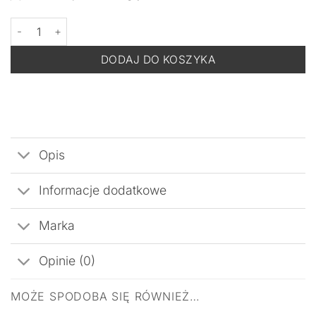
ilość BACK TO COMFORT TOForU - Nawilżająca Wcierka do Skór
DODAJ DO KOSZYKA
Opis
Informacje dodatkowe
Marka
Opinie (0)
MOŻE SPODOBA SIĘ RÓWNIEŻ…