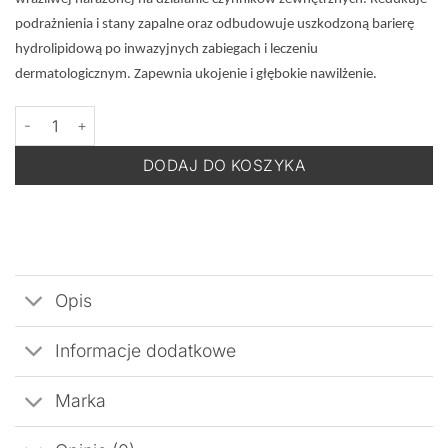
podrażnienia i stany zapalne oraz odbudowuje uszkodzoną barierę
hydrolipidową po inwazyjnych zabiegach i leczeniu
dermatologicznym. Zapewnia ukojenie i głębokie nawilżenie.
ilość Cell Fusion C pH Biome Serum -Serum Intensywnie Regener
DODAJ DO KOSZYKA
Opis
Informacje dodatkowe
Marka