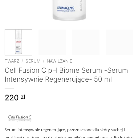
TWARZ
/
SERUM
/
NAWILŻANIE
Cell Fusion C pH Biome Serum -Serum
Intensywnie Regenerujące- 50 ml
220
zł
Serum intensywnie regenerujące, przeznaczone dla skóry suchej i
wrażliwej narażonej na działanie czynników zewnętrznych. Redukuje