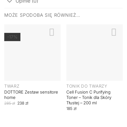
Opinie (0)
MOŻE SPODOBA SIĘ RÓWNIEŻ…
-17%
TWARZ
TONIK DO TWARZY
DOTTORE Zestaw sensitore
Cell Fusion C Purifying
home
Toner – Tonik dla Skóry
Tłustej – 200 ml
Pierwotna
Aktualna
285
zł
238
zł
cena
cena
185
zł
wynosiła:
wynosi:
285 zł.
238 zł.