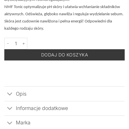
NMF Tonic optymalizuje pH skóry i ułatwia wchłanianie składników
aktywnych. Odświeża, głęboko nawilża i reguluje wydzielanie sebum.
Skóra jest cudownie nawilżona i pełna energii! Odpowiedni dla
każdego rodzaju skóry.
ilość INNOAESTHETICS N.M.F. Tonic - Antyoksydacyjny Tonik -
DODAJ DO KOSZYKA
Opis
Informacje dodatkowe
Marka