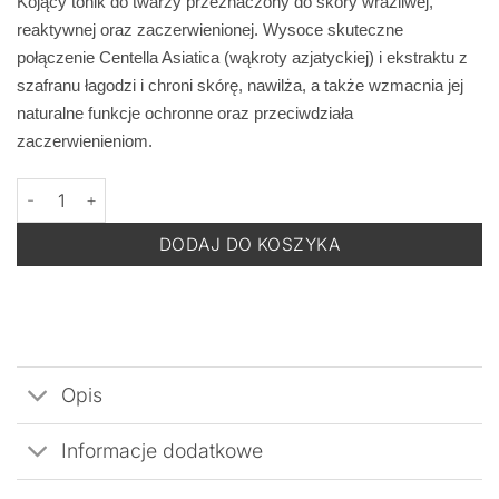
Kojący tonik do twarzy przeznaczony do skóry wrażliwej,
reaktywnej oraz zaczerwienionej. Wysoce skuteczne
połączenie Centella Asiatica (wąkroty azjatyckiej) i ekstraktu z
szafranu łagodzi i chroni skórę, nawilża, a także wzmacnia jej
naturalne funkcje ochronne oraz przeciwdziała
zaczerwienieniom.
ilość JEAN D'ARCEL DEMAQUILLANTE Tonique Calmant - Tonik Ko
DODAJ DO KOSZYKA
Opis
Informacje dodatkowe