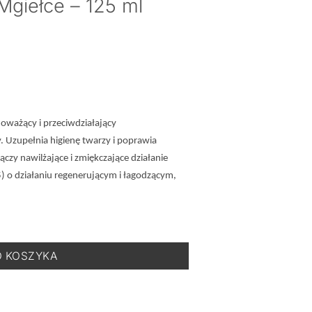
Mgiełce – 125 ml
oważący i przeciwdziałający
. Uzupełnia higienę twarzy i poprawia
czy nawilżające i zmiękczające działanie
 o działaniu regenerującym i łagodzącym,
wilżający Tonik w Mgiełce - 125 ml
O KOSZYKA