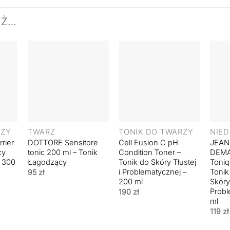
EŻ…
+
+
+
RZY
TWARZ
TONIK DO TWARZY
rier
DOTTORE Sensitore
Cell Fusion C pH
JEAN
cy
tonic 200 ml – Tonik
Condition Toner –
DEMA
– 300
Łagodzący
Tonik do Skóry Tłustej
Toniq
i Problematycznej –
Tonik
95
zł
200 ml
Skóry 
Probl
190
zł
ml
119
zł