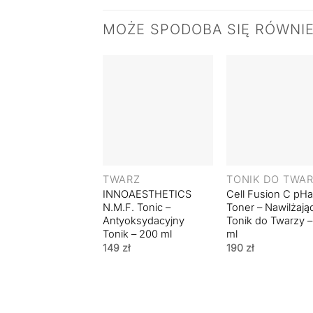
MOŻE SPODOBA SIĘ RÓWNI
+
+
TWARZ
TONIK DO TWA
INNOAESTHETICS
Cell Fusion C pHar
N.M.F. Tonic –
Toner – Nawilżają
Antyoksydacyjny
Tonik do Twarzy 
Tonik – 200 ml
ml
149
zł
190
zł