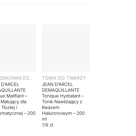
+
+
NIEDOSKONAŁOŚCI I TRĄDZIK
TONIK DO TWARZY
TONIK DO TWAR
 D’ARCEL
JEAN D’ARCEL
JEAN D’ARCEL
QUILLANTE
DEMAQUILLANTE
DEMAQUILLANTE
ue Matifiant –
Tonique Hydratant –
Tonique Calmant –
 Matujący dla
Tonik Nawilżający z
Tonik Kojący dla Sk
Tłustej i
Kwasem
Wrażliwej – 200 ml
ematycznej – 200
Hialuronowym – 200
119
zł
ml
119
zł