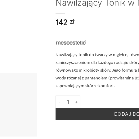
Nawilżający Tonik w 
142
zł
Nawilżający tonik do twarzy w mgiełce, równ
zanieczyszczeniom dla każdego rodzaju skóry
równowagę mikrobioty skóry. Jego formuła łą
wody różanej z pantenolem (prowitamina B5)
zapewniającym skórze komfort.
ilość MESOESTETIC Hydratonic Mist - Na
DODAJ D