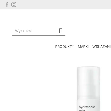
Przewiń
do
zawartości
Szukaj:
PRODUKTY
MARKI
WSKAZANI