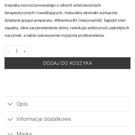
trzęsaka morszczynowatego o silnych właściwościach
terapeutycznych i nawilżających. Naturalny ekstrakt wzmacnia
działanie gojące preparatu. Witamina B3 (niacynamid) łagodzi stan
zapalny, silne zaczerwienienie skóry, redukuje widoczność pękniętych
naczynek, a także sukcesywnie rozjaśnia przebarwienia.
ilość DERMOMEDICA Healing B3-LA Serum - Przeciwzapalne Ser
DODAJ DO KOSZYKA
Opis
Informacje dodatkowe
Marka