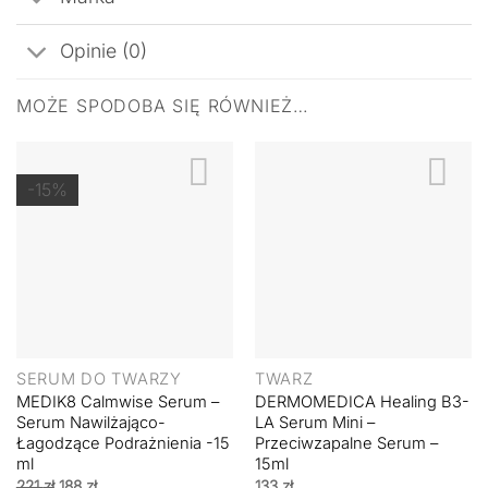
Opinie (0)
MOŻE SPODOBA SIĘ RÓWNIEŻ…
-15%
SERUM DO TWARZY
TWARZ
MEDIK8 Calmwise Serum –
DERMOMEDICA Healing B3-
Serum Nawilżająco-
LA Serum Mini –
Łagodzące Podrażnienia -15
Przeciwzapalne Serum –
ml
15ml
Pierwotna
Aktualna
221
zł
188
zł
133
zł