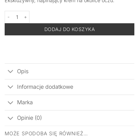
Ekskluzywny, napinający krem na okolice oczu.
ilość DERMOMEDICA Retinal Eye Cream - Napinający Krem na Oko
DODAJ DO KOSZYKA
Opis
Informacje dodatkowe
Marka
Opinie (0)
MOŻE SPODOBA SIĘ RÓWNIEŻ…