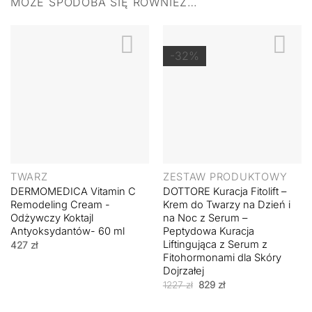
MOŻE SPODOBA SIĘ RÓWNIEŻ…
-32%
TWARZ
ZESTAW PRODUKTOWY
DERMOMEDICA Vitamin C
DOTTORE Kuracja Fitolift –
Remodeling Cream -
Krem do Twarzy na Dzień i
Odżywczy Koktajl
na Noc z Serum –
Antyoksydantów- 60 ml
Peptydowa Kuracja
Liftingująca z Serum z
427
zł
Fitohormonami dla Skóry
Dojrzałej
Pierwotna
Aktualna
1227
zł
829
zł
cena
cena
wynosiła:
wynosi:
1227 zł.
829 zł.