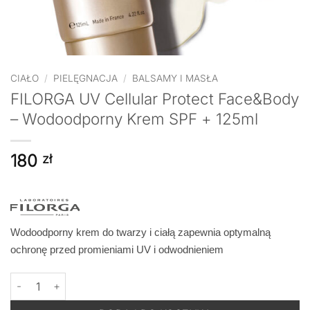
CIAŁO
/
PIELĘGNACJA
/
BALSAMY I MASŁA
FILORGA UV Cellular Protect Face&Body
– Wodoodporny Krem SPF + 125ml
180
zł
Wodoodporny krem do twarzy i ciałą zapewnia optymalną
ochronę przed promieniami UV i odwodnieniem
ilość FILORGA UV Cellular Protect Face&Body - Wodoodporny K