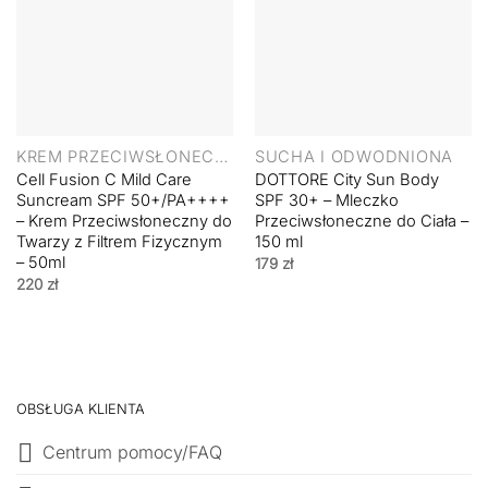
KREM PRZECIWSŁONECZNY
SUCHA I ODWODNIONA
Cell Fusion C Mild Care
DOTTORE City Sun Body
Suncream SPF 50+/PA++++
SPF 30+ – Mleczko
– Krem Przeciwsłoneczny do
Przeciwsłoneczne do Ciała –
Twarzy z Filtrem Fizycznym
150 ml
– 50ml
179
zł
220
zł
OBSŁUGA KLIENTA
Centrum pomocy/FAQ