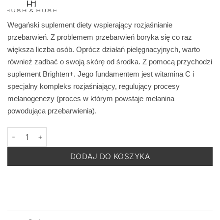
Wegański suplement diety wspierający rozjaśnianie
przebarwień. Z problemem przebarwień boryka się co raz
większa liczba osób. Oprócz działań pielęgnacyjnych, warto
również zadbać o swoją skórę od środka. Z pomocą przychodzi
suplement Brighten+. Jego fundamentem jest witamina C i
specjalny kompleks rozjaśniający, regulujący procesy
melanogenezy (proces w którym powstaje melanina
powodująca przebarwienia).
ilość HUSH&HUSH SkinCapsule Brighten+ -Wegański Suplement D
DODAJ DO KOSZYKA