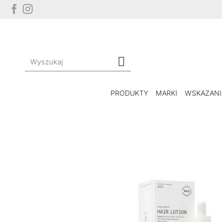
Przewiń
do
zawartości
Szukaj:
PRODUKTY
MARKI
WSKAZANI