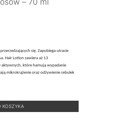
osów – 70 ml
przerzedzających się. Zapobiega utracie
 Hair Lotion zawiera aż 13
ów aktywnych, które hamują wypadanie
ją mikrokrążenie oraz odżywienie cebulek
ierka Zagęszczająca do Włosów - 70 ml
O KOSZYKA