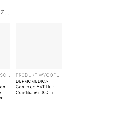
EŻ…
+
SERUM DO WŁOSÓW
PRODUKT WYCOFANY
DERMOMEDICA
ion
Ceramide AXT Hair
o
Conditioner 300 ml
 ml