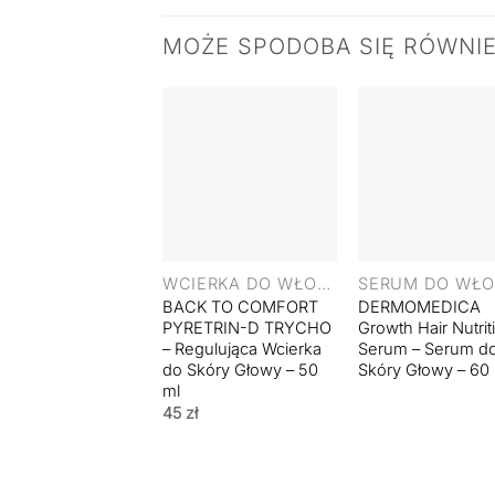
MOŻE SPODOBA SIĘ RÓWNI
+
+
WCIERKA DO WŁOSÓW
BACK TO COMFORT
DERMOMEDICA
PYRETRIN-D TRYCHO
Growth Hair Nutrit
– Regulująca Wcierka
Serum – Serum d
do Skóry Głowy – 50
Skóry Głowy – 60
ml
45
zł