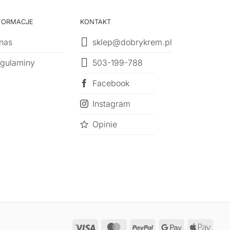
FORMACJE
KONTAKT
nas
sklep@dobrykrem.pl
503-199-788
gulaminy
Facebook
Instagram
Opinie
Visa
MasterCard
PayPal
Google
Appl