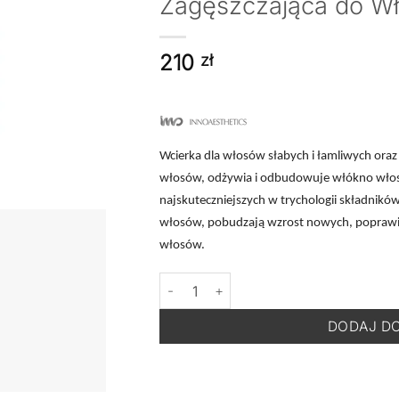
Zagęszczająca do Wł
210
zł
Wcierka dla włosów słabych i łamliwych oraz 
włosów, odżywia i odbudowuje włókno włosa.
najskuteczniejszych w trychologii składnik
włosów, pobudzają wzrost nowych, poprawia
włosów.
ilość INNOAESTHETICS Hair Lotion - Wc
DODAJ D