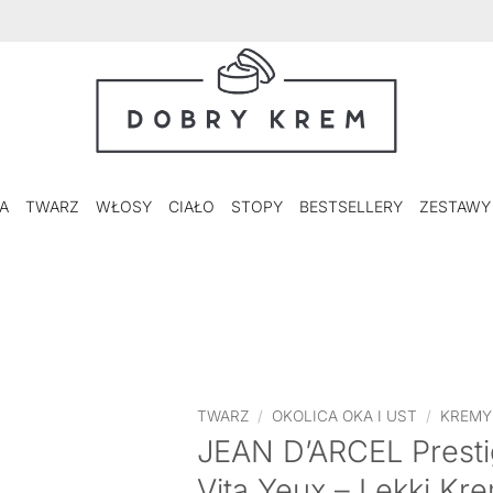
A
TWARZ
WŁOSY
CIAŁO
STOPY
BESTSELLERY
ZESTAWY
TWARZ
/
OKOLICA OKA I UST
/
KREMY
JEAN D’ARCEL Prest
Vita Yeux – Lekki K