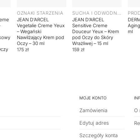
+
+
+
OZNAKI STARZENIA
SUCHA I ODWODNIONA
reme
JEAN D’ARCEL
JEAN D’ARCEL
DERM
–
Vegetalie Creme Yeux
Sensitive Creme
Aging
– Wegański
Douceur Yeux – Krem
ml
zkowy
Nawilżający Krem pod
pod Oczy do Skóry
Oczy – 30 ml
Wrażliwej – 15 ml
Oczy
175
zł
159
zł
MOJE KONTO
IN
Zamówienia
O 
Edytuj adres
Re
Szczegóły konta