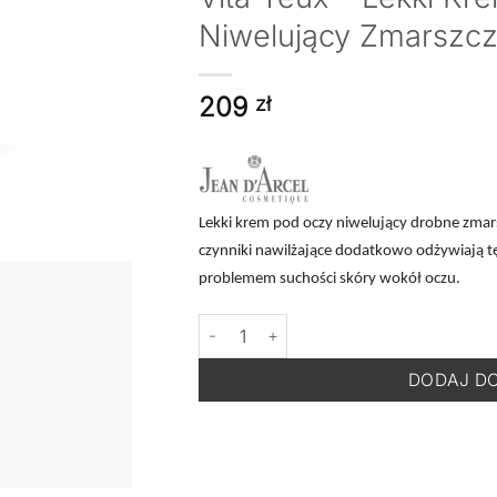
Niwelujący Zmarszcz
209
zł
Lekki krem pod oczy niwelujący drobne zmarsz
czynniki nawilżające dodatkowo odżywiają tę 
problemem suchości skóry wokół oczu.
ilość JEAN D'ARCEL Prestige Vitamin+ C
DODAJ D