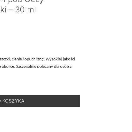
ki – 30 ml
czki, cienie i opuchliznę. Wysokiej jakości
okolicę. Szczególnie polecany dla osób z
reme Vita Yeux - Lekki Krem pod Oczy Niwelujący Zmarszczki - 30
O KOSZYKA