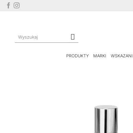
Przewiń
do
zawartości
Szukaj:
PRODUKTY
MARKI
WSKAZANI