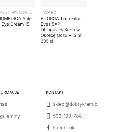
+
+
PRODUKT WYCOFANY
TWARZ
KREM POD OCZY
OMEDICA Anti-
FILORGA Time Filler
Cell Fusion C Time
 Eye Cream 15
Eyes 5XP –
Reverse Firming E
Liftingujący Krem w
Cream –
Okolicę Oczu – 15 ml
Przeciwzmarszcz
Krem do Okolicy O
235
zł
– 20 ml
215
zł
FORMACJE
KONTAKT
nas
sklep@dobrykrem.pl
503-199-788
gulaminy
Facebook