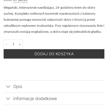
Wegański, intensywnie nawilżający, 24-godzinny krem do skóry
suchej. Kompleks roślinnych komórek macierzystych z tuberozy
bulwiastej pomaga wzmocnić odporność skóry i chroni ją przed
szkodliwym wpływem środowiska. Przy regularnym stosowaniu linie i
zmarszczki zostają wygładzone, a skóra staje się jedwabiście gładka.
ilość JEAN D'ARCEL Vegetalie 24h Creme Rehydratante - Wegańsk
DODAJ DO KOSZYKA
Opis
Informacje dodatkowe