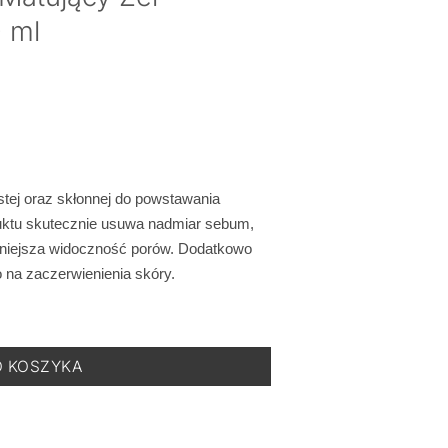
 ml
stej oraz skłonnej do powstawania
uktu skutecznie usuwa nadmiar sebum,
zmniejsza widoczność porów. Dodatkowo
o na zaczerwienienia skóry.
Nettoyant Matifiant - Matujący Żel Oczyszczający - 200 ml
O KOSZYKA