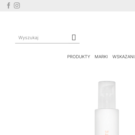
Przewiń
do
zawartości
Szukaj:
PRODUKTY
MARKI
WSKAZANI