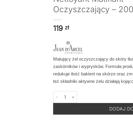
Oczyszczający – 200
119
zł
Matujący żel oczyszczający do skóry tłu
zaskórników i wyprysków. Formuła prod
redukuje ilość bakterii na skórze oraz 
też składniki aktywne żelu działają kojąc
ilość JEAN D'ARCEL DEMAQUILLANTE Gel 
DODAJ D