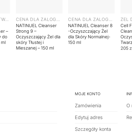
+
ŻEL DO MYCIA TWARZY
CENA DLA ZALOGOWANYCH UŻYTKOWNIKÓW
CENA DLA ZALOGOWANYCH UŻYTKOWNIKÓW
NATINUEL Cleanser
NATINUEL Cleanser 8
Cell 
er –
Strong 9 –
-Oczyszczający Żel
Clean
y do
Oczyszczający Żel dla
dla Skóry Normalnej-
Oczys
 ml
skóry Tłustej i
150 ml
Twarz
Mieszanej – 150 ml
205
z
MOJE KONTO
IN
Zamówienia
O 
Edytuj adres
Re
Szczegóły konta