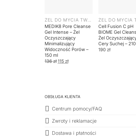
+
+
ŻEL DO MYCIA TWARZY
MEDIK8 Pore Cleanse
Cell Fusion C pH
Gel Intense – Żel
BIOME Gel Cleans
Oczyszczający
Żel Oczyszczając
Minimalizujący
Cery Suchej – 210
Widoczność Porów –
190
zł
150 ml
Pierwotna
Aktualna
136
zł
115
zł
cena
cena
wynosiła:
wynosi:
136 zł.
115 zł.
OBSŁUGA KLIENTA
Centrum pomocy/FAQ
Zwroty i reklamacje
Dostawa i płatności