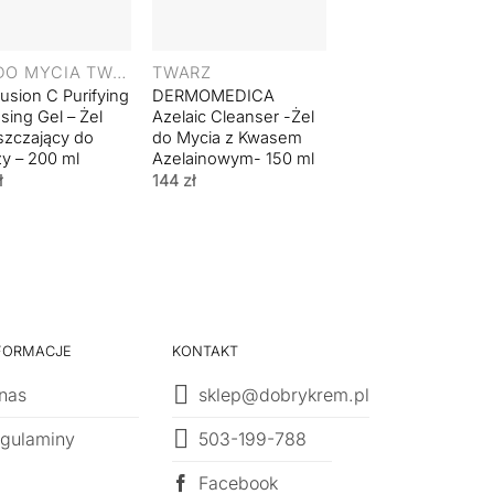
+
+
ŻEL DO MYCIA TWARZY
TWARZ
Fusion C Purifying
DERMOMEDICA
INNOAESTHETICS
sing Gel – Żel
Azelaic Cleanser -Żel
Soft Cleanser –
zczający do
do Mycia z Kwasem
Delikatny Żel
y – 200 ml
Azelainowym- 150 ml
Oczyszczający do
Twarzy – 200 ml
ł
144
zł
149
zł
FORMACJE
KONTAKT
nas
sklep@dobrykrem.pl
503-199-788
gulaminy
Facebook