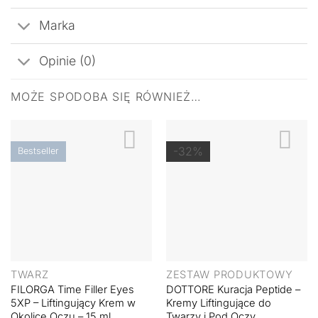
Marka
Opinie (0)
MOŻE SPODOBA SIĘ RÓWNIEŻ…
-32%
Bestseller
TWARZ
ZESTAW PRODUKTOWY
FILORGA Time Filler Eyes
DOTTORE Kuracja Peptide –
5XP – Liftingujący Krem w
Kremy Liftingujące do
Okolicę Oczu – 15 ml
Twarzy i Pod Oczy