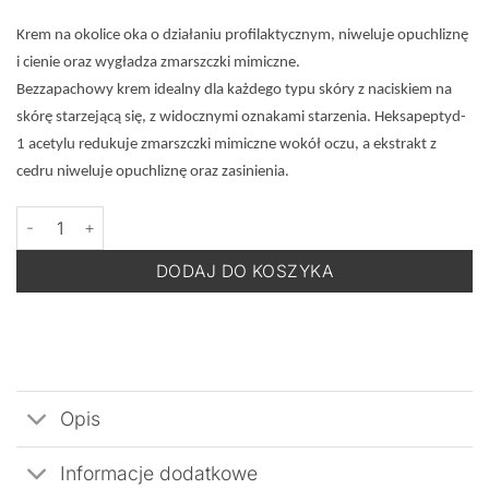
Krem na okolice oka o działaniu profilaktycznym, niweluje opuchliznę
i cienie oraz wygładza zmarszczki mimiczne.
Bezzapachowy krem idealny dla każdego typu skóry z naciskiem na
skórę starzejącą się, z widocznymi oznakami starzenia. Heksapeptyd-
1 acetylu redukuje zmarszczki mimiczne wokół oczu, a ekstrakt z
cedru niweluje opuchliznę oraz zasinienia.
ilość MESOESTETIC Age Element Anti Wrinkle Eye Contour - Kre
DODAJ DO KOSZYKA
Opis
Informacje dodatkowe