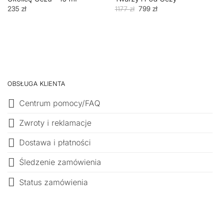
Pierwotna
Aktualna
235
zł
1177
zł
799
zł
cena
cena
wynosiła:
wynosi:
1177 zł.
799 zł.
OBSŁUGA KLIENTA
Centrum pomocy/FAQ
Zwroty i reklamacje
Dostawa i płatności
Śledzenie zamówienia
Status zamówienia