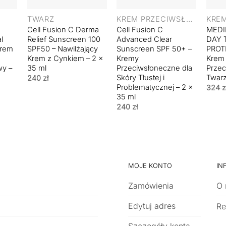
TWARZ
KREM PRZECIWSŁONECZNY
Cell Fusion C Derma
Cell Fusion C
MEDI
l
Relief Sunscreen 100
Advanced Clear
DAY 
Krem
SPF50 – Nawilżający
Sunscreen SPF 50+ –
PROT
Krem z Cynkiem – 2 x
Kremy
Krem
wy –
35 ml
Przeciwsłoneczne dla
Przec
Skóry Tłustej i
Twarz
240
zł
Problematycznej – 2 x
324
z
35 ml
240
zł
MOJE KONTO
IN
Zamówienia
O 
Edytuj adres
Re