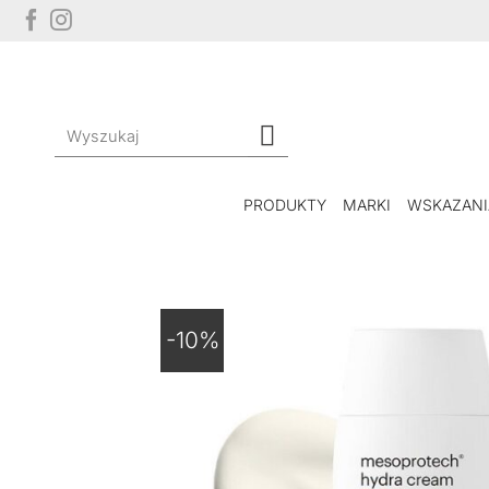
Przewiń
do
zawartości
Szukaj:
PRODUKTY
MARKI
WSKAZANI
-10%