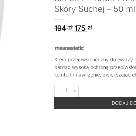
Skóry Suchej – 50 ml
Pierwotna
Aktualna
194
175
zł
zł
cena
cena
wynosiła:
wynosi:
194 zł.
175 zł.
Krem przeciwsłoneczny do twarzy d
bardzo wysoką ochroną przeciwsło
komfort i nawilżenie, zwiększając e
ilość MESOESTETIC Mesoprotech Hydra 
DODAJ D