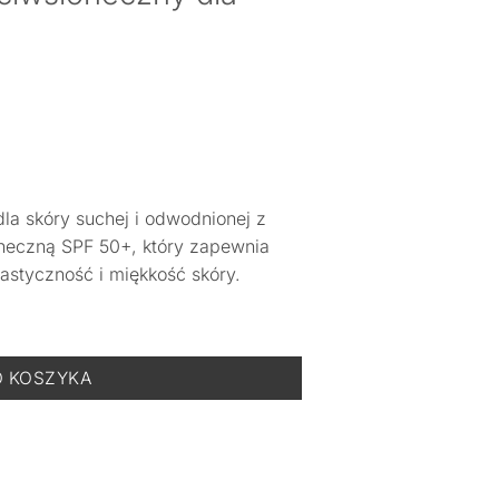
la skóry suchej i odwodnionej z
neczną SPF 50+, który zapewnia
lastyczność i miękkość skóry.
Cream SPF50+ - Krem Przeciwsłoneczny dla Skóry Suchej - 50 ml
O KOSZYKA