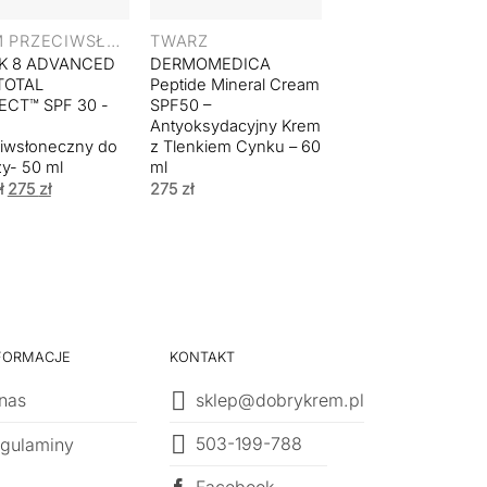
KREM PRZECIWSŁONECZNY
TWARZ
K 8 ADVANCED
DERMOMEDICA
MEDIK 8 ADVANC
TOTAL
Peptide Mineral Cream
DAY ULTIMATE
ECT™ SPF 30 -
SPF50 –
PROTECT SPF 50+ 
Antyoksydacyjny Krem
Krem
iwsłoneczny do
z Tlenkiem Cynku – 60
Przeciwsłoneczny 
y- 50 ml
ml
Twarzy – 50 ml
Pierwotna
Aktualna
Pierwotna
Aktual
ł
275
zł
275
zł
336
zł
286
zł
cena
cena
cena
cena
wynosiła:
wynosi:
wynosiła:
wynosi
324 zł.
275 zł.
336 zł.
286 zł
FORMACJE
KONTAKT
nas
sklep@dobrykrem.pl
503-199-788
gulaminy