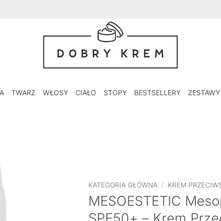
A
TWARZ
WŁOSY
CIAŁO
STOPY
BESTSELLERY
ZESTAWY
KATEGORIA GŁÓWNA
/
KREM PRZECIW
MESOESTETIC Mesop
SPF50+ – Krem Prze