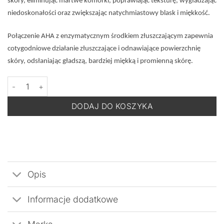
skóry, eliminując martwe komórki, poprawiając teksturę, wygładzając
niedoskonałości oraz zwiększając natychmiastowy blask i miękkość.
Połączenie AHA z enzymatycznym środkiem złuszczającym zapewnia
cotygodniowe działanie złuszczające i odnawiające powierzchnię
skóry, odsłaniając gładszą, bardziej miękką i promienną skórę.
ilość MESOESTETIC Ultimate Micropeel - Zabieg Mikrozłuszczają
DODAJ DO KOSZYKA
Opis
Informacje dodatkowe