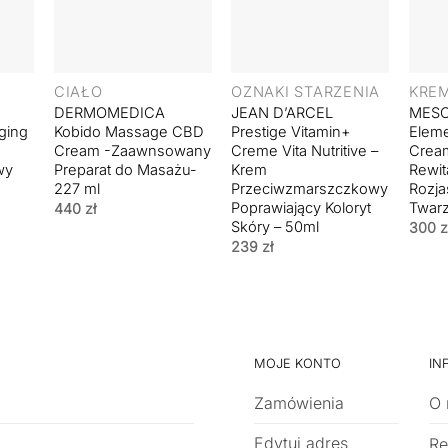
+
+
+
CIAŁO
OZNAKI STARZENIA
KRE
DERMOMEDICA
JEAN D’ARCEL
MESO
ging
Kobido Massage CBD
Prestige Vitamin+
Eleme
Cream -Zaawnsowany
Creme Vita Nutritive –
Crea
wy
Preparat do Masażu-
Krem
Rewit
227 ml
Przeciwzmarszczkowy
Rozja
Poprawiający Koloryt
Twarz
440
zł
Skóry – 50ml
300
z
239
zł
MOJE KONTO
IN
Zamówienia
O 
Edytuj adres
Re