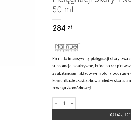
50 ml
284
zł
Krem do intensywnej pielęgnacji skóry twarzy
substancje bioaktywne, które po raz pierwsz
z substancjami składowymi błony podstawnej 
komunikację cząsteczkową między skórą, a n
zewnątrzkomórkowej.
ilość NATINUEL Ultraton -Krem do Intens
DODAJ D