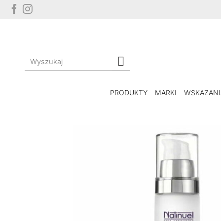
Przewiń
do
zawartości
Szukaj:
PRODUKTY
MARKI
WSKAZANI