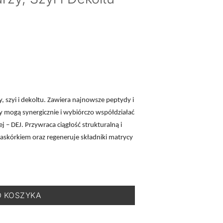
, szyi i dekoltu. Zawiera najnowsze peptydy i
y mogą synergicznie i wybiórczo współdziałać
– DEJ. Przywraca ciągłość strukturalną i
askórkiem oraz regeneruje składniki matrycy
ywnej Pielęgnacji Skóry Twarzy, Szyi i Dekoltu- 50 ml
O KOSZYKA