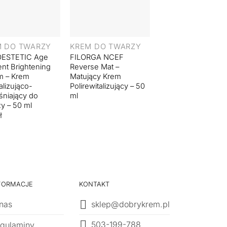
+
+
M DO TWARZY
KREM DO TWARZY
KREM DO TWARZ
ESTETIC Age
FILORGA NCEF
FILORGA Global-
nt Brightening
Reverse Mat –
Repair Balm –
m – Krem
Matujący Krem
Odżywczy Krem-
alizująco-
Polirewitalizujący – 50
Balsam
śniający do
ml
Multirewitalizujący 
y – 50 ml
ml
ł
FORMACJE
KONTAKT
nas
sklep@dobrykrem.pl
503-199-788
gulaminy