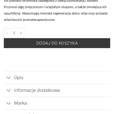
Sól jodowo-bromowa zabiegowa z oliwą ozonowaną i ziołami.
Przynosi ulgę zmęczonym i ociężałym stopom, a także zmniejsza ich
opuchliznę. Wspomaga również regenerację skóry stóp oraz posiada
właściwości aromaterapeutyczne.
ilość PHARM FOOT HERBAL reMEDY - Zabiegowa Sól Jodowo-B
DODAJ DO KOSZYKA
Opis
Informacje dodatkowe
Marka