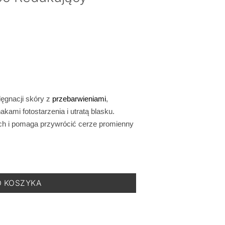
ęgnacji skóry z
przebarwieniami
,
ami fotostarzenia i utratą blasku.
ch i pomaga przywrócić cerze promienny
Cream - Aktywny Krem Na Noc Redukujący Przebarwienia 50 ml
O KOSZYKA