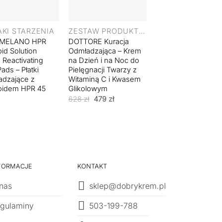
+
+
KI STARZENIA
ZESTAW PRODUKTOWY
MELANO HPR
DOTTORE Kuracja
MED MELANO Vita
oid Solution
Odmładzająca – Krem
C Solution Illuminat
 Reactivating
na Dzień i na Noc do
& Rehydrating Vita
ads – Płatki
Pielęgnacji Twarzy z
C Pads 90 ml 45 sz
dzające z
Witaminą C i Kwasem
199
zł
oidem HPR 45
Glikolowym
Pierwotna
Aktualna
628
zł
479
zł
cena
cena
wynosiła:
wynosi:
628 zł.
479 zł.
FORMACJE
KONTAKT
nas
sklep@dobrykrem.pl
503-199-788
gulaminy