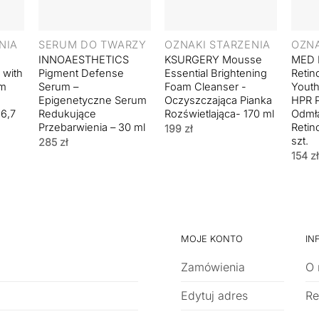
+
+
+
NIA
SERUM DO TWARZY
OZNAKI STARZENIA
OZNA
INNOAESTHETICS
KSURGERY Mousse
MED 
 with
Pigment Defense
Essential Brightening
Retin
em
Serum –
Foam Cleanser -
Youth
Epigenetyczne Serum
Oczyszczająca Pianka
HPR P
56,7
Redukujące
Rozświetlająca- 170 ml
Odmła
Przebarwienia – 30 ml
Retin
199
zł
szt.
285
zł
154
zł
MOJE KONTO
IN
Zamówienia
O 
Edytuj adres
Re