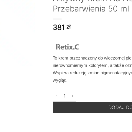
Przebarwienia 50 ml
381
zł
To krem przeznaczony do wieczornej piel
nierównomiernym kolorytem, a także oznak
Wspiera redukcję zmian pigmenatacyjny
wygląd.
ilość RETIX.C Melanesse Active Night 
DODAJ D