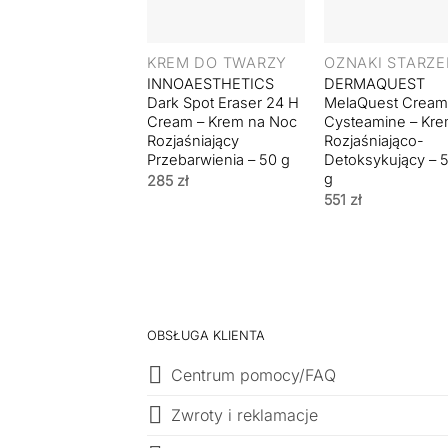
+
+
KREM DO TWARZY
OZNAKI STARZE
INNOAESTHETICS
DERMAQUEST
Dark Spot Eraser 24 H
MelaQuest Cream
Cream – Krem na Noc
Cysteamine – Kr
Rozjaśniający
Rozjaśniająco-
Przebarwienia – 50 g
Detoksykujący – 
g
285
zł
551
zł
OBSŁUGA KLIENTA
Centrum pomocy/FAQ
Zwroty i reklamacje