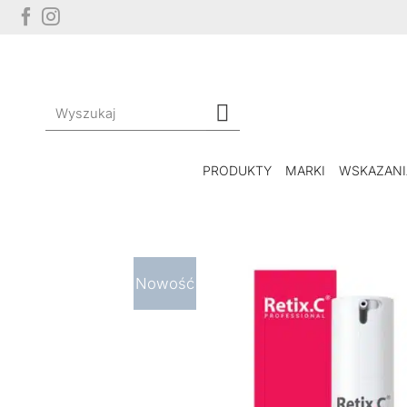
Przewiń
do
zawartości
Szukaj:
PRODUKTY
MARKI
WSKAZANI
Nowość