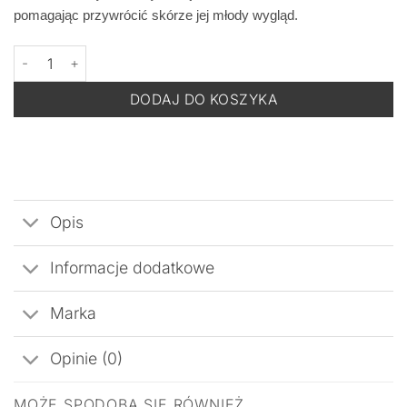
pomagając przywrócić skórze jej młody wygląd.
ilość DERMOMEDICA Retinoid Firming Body Lotion - Ujędrniający 
DODAJ DO KOSZYKA
Opis
Informacje dodatkowe
Marka
Opinie (0)
MOŻE SPODOBA SIĘ RÓWNIEŻ…