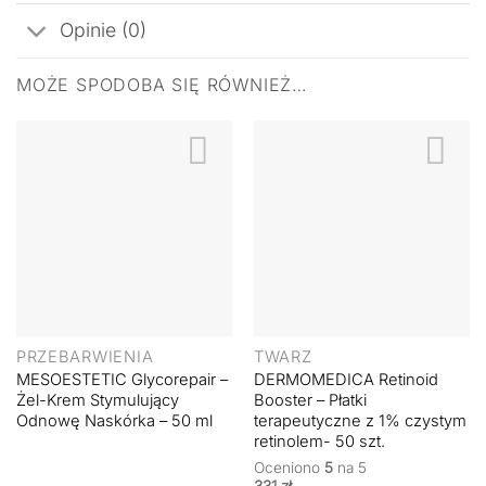
Opinie (0)
MOŻE SPODOBA SIĘ RÓWNIEŻ…
PRZEBARWIENIA
TWARZ
MESOESTETIC Glycorepair –
DERMOMEDICA Retinoid
Żel-Krem Stymulujący
Booster – Płatki
Odnowę Naskórka – 50 ml
terapeutyczne z 1% czystym
retinolem- 50 szt.
Oceniono
5
na 5
331
zł