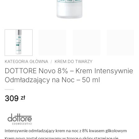
KATEGORIA GŁÓWNA
/
KREM DO TWARZY
DOTTORE Novo 8% – Krem Intensywnie
Odmładzający na Noc – 50 ml
309
zł
Intensywnie odmładzający krem na noc z 8% kwasem glikolowym
Krem novo został opracowany w trosce o skóry starzejące się,