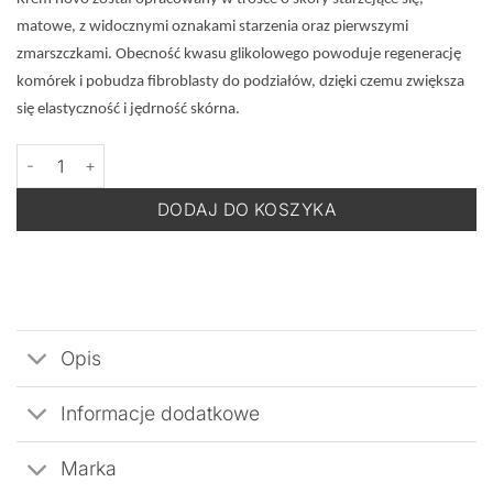
matowe, z widocznymi oznakami starzenia oraz pierwszymi
zmarszczkami. Obecność kwasu glikolowego powoduje regenerację
komórek i pobudza fibroblasty do podziałów, dzięki czemu zwiększa
się elastyczność i jędrność skórna.
ilość DOTTORE Novo 8% - Krem Intensywnie Odmładzający na N
DODAJ DO KOSZYKA
Opis
Informacje dodatkowe
Marka