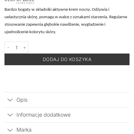
Bardzo bogaty w składniki aktywne krem nocny. Odżywia i
uelastycznia skórę, pomaga w walce z oznakami starzenia. Regularne
stosowanie zapewnia głębokie nawilżenie, wygładzenie i
ujednolicenie kolorytu skóry.
ilość JEAN D'ARCEL Prestige Vitamin+ Creme Vita Supreme - Od
DODAJ DO KOSZYKA
Opis
Informacje dodatkowe
Marka