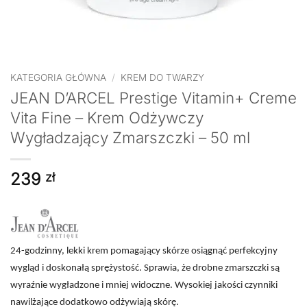
KATEGORIA GŁÓWNA
/
KREM DO TWARZY
JEAN D’ARCEL Prestige Vitamin+ Creme
Vita Fine – Krem Odżywczy
Wygładzający Zmarszczki – 50 ml
239
zł
24-godzinny, lekki krem pomagający skórze osiągnąć perfekcyjny
wygląd i doskonałą sprężystość. Sprawia, że drobne zmarszczki są
wyraźnie wygładzone i mniej widoczne. Wysokiej jakości czynniki
nawilżające dodatkowo odżywiają skórę.