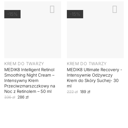
-15%
-15%
KREM DO TWARZY
KREM DO TWARZY
MEDIK8 Intelligent Retinol
MEDIK8 Ultimate Recovery -
Smoothing Night Cream –
Intensywnie Odżywczy
Intensywny Krem
Krem do Skóry Suchej- 30
Przeciwzmarszczkowy na
ml
Noc z Retinolem – 50 ml
Pierwotna
Aktualna
222
zł
189
zł
cena
cena
Pierwotna
Aktualna
336
zł
286
zł
wynosiła:
wynosi:
cena
cena
222 zł.
189 zł.
wynosiła:
wynosi:
336 zł.
286 zł.