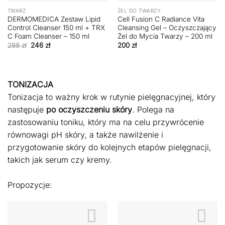
TWARZ
ŻEL DO TWARZY
DERMOMEDICA Zestaw Lipid
Cell Fusion C Radiance Vita
Control Cleanser 150 ml + TRX
Cleansing Gel – Oczyszczający
C Foam Cleanser – 150 ml
Żel do Mycia Twarzy – 200 ml
Pierwotna
Aktualna
288
zł
246
zł
200
zł
cena
cena
wynosiła:
wynosi:
288 zł.
246 zł.
TONIZACJA
Tonizacja to ważny krok w rutynie pielęgnacyjnej, który
następuje
po oczyszczeniu skóry
. Polega na
zastosowaniu toniku, który ma na celu przywrócenie
równowagi pH skóry, a także nawilżenie i
przygotowanie skóry do kolejnych etapów pielęgnacji,
takich jak serum czy kremy.
Propozycje: