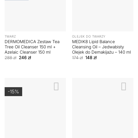
TWARZ
OLEJEK DO TWARZY
DERMOMEDICA Zestaw Tea
MEDIK8 Lipid Balance
Tree Oil Cleanser 150 ml +
Cleansing Oil – Jedwabisty
Azelaic Cleanser 150 ml
Olejek do Demakijażu – 140 ml
Pierwotna
Aktualna
Pierwotna
Aktualna
288
zł
246
zł
174
zł
148
zł
cena
cena
cena
cena
wynosiła:
wynosi:
wynosiła:
wynosi:
288 zł.
246 zł.
174 zł.
148 zł.
-15%