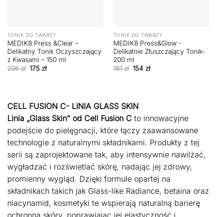
TONIK DO TWARZY
TONIK DO TWARZY
MEDIK8 Press &Clear –
MEDIK8 Press&Glow -
Delikatny Tonik Oczyszczający
Delikatnie Złuszczający Tonik-
z Kwasami – 150 ml
200 ml
Pierwotna
Aktualna
Pierwotna
Aktualna
206
zł
175
zł
181
zł
154
zł
cena
cena
cena
cena
wynosiła:
wynosi:
wynosiła:
wynosi:
206 zł.
175 zł.
181 zł.
154 zł.
CELL FUSION C- LINIA GLASS SKIN
Linia „Glass Skin” od Cell Fusion C
to innowacyjne
podejście do pielęgnacji, które łączy zaawansowane
technologie z naturalnymi składnikami. Produkty z tej
serii są zaprojektowane tak, aby intensywnie nawilżać,
wygładzać i rozświetlać skórę, nadając jej zdrowy,
promienny wygląd. Dzięki formule opartej na
składnikach takich jak Glass-like Radiance, betaina oraz
niacynamid, kosmetyki te wspierają naturalną barierę
ochronną skóry, poprawiając jej elastyczność i