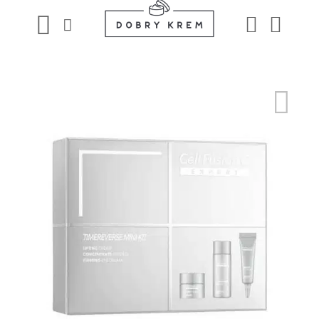
Przewiń
do
zawartości